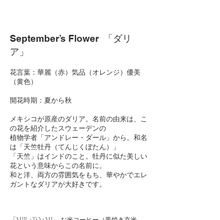
September’s Flower
「ダリ
ア」
花言葉：華麗（赤）気品（オ
レンジ）優美
（黄色）
開花時期：夏から秋
メキシコが原産のダリア。名前の由来は、こ
の花を紹介したスウェーデンの
植物学者「アンドレー・ダール」から。和名
は「天竺牡丹（てんじくぼたん）」
「天竺」はインドのこと。牡丹に似た美しい
花という意味からこの名前に。
和と洋、両方の雰囲気をもち、華やかでエレ
ガントなダリアが大好きです。