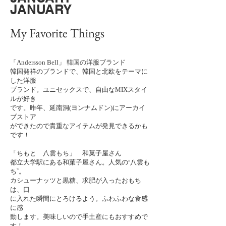
JANUARY
My Favorite Things
「
Andersson Bell
」 韓国の洋服ブランド
韓国発祥のブランドで、韓国と北欧をテーマに
した洋服
ブランド。ユニセックスで、自由な
MIXスタイ
ルが好き
です。昨年、延南洞(ヨンナムドン)にアーカイ
ブストア
ができたので貴重なアイテムが発見できるかも
です！
「ちもと 八雲もち」 和菓子屋さん
都立大学駅にある和菓子屋さん。人気の“八雲も
ち”。
カシューナッツと黒糖、
求肥が入ったおもち
は、口
に入れた瞬間にとろけるよう。
ふわふわな食感
に感
動します。美味しいので
手土産にもおすすめで