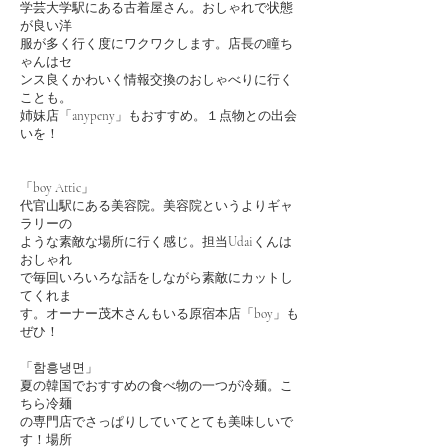
学芸大学駅にある古着屋さん。おしゃれで状態
が良い洋
服が多く行く度にワクワクします。店長の瞳ち
ゃんはセ
ンス良くかわいく情報交換のおしゃべりに行く
ことも。
姉妹店「anypeny」もおすすめ。１点物との出会
いを！
「boy Attic」
代官山駅にある美容院。美容院というよりギャ
ラリーの
ような素敵な場所に行く感じ。担当Udaiくんは
おしゃれ
で毎回いろいろな話をしながら素敵にカットし
てくれま
す。オーナー茂木さんもいる原宿本店「boy」も
ぜひ！
「함흥냉면」
夏の韓国でおすすめの食べ物の一つが冷麺。こ
ちら冷麺
の専門店でさっぱりしていてとても美味しいで
す！場所