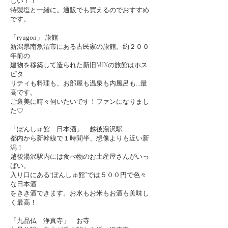
しい！！
特製塩と一緒に。通販でも買えるのでおすすめ
です。
「
ryugon
」 旅館
新潟県南魚沼市にある古民家の旅館。約２００
年前の
建物を移築して造られた新旧MIXの旅館はホス
ピタ
リティも料理も、お部屋も温泉も内風呂も…最
高です。
ご褒美に時々伺いたいです！ファンになりまし
た♡
「ぽんしゅ館 日本酒」 越後湯沢駅
都内から新幹線で１時間半、想像よりも近い新
潟！
越後湯沢駅内には食べ物のお土産屋さんがいっ
ぱい。
入り口にある“ぽんしゅ館”では５００円で色々
な日本酒
をきき酒できます。お水もお米もお酒も美味し
く最高！
「九品仏 浄真寺」 お寺