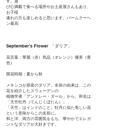
す。遊
び心満載で食べる場所やお土産屋さんもあり、
お子様
連れの方も楽しめると思います。バームクーヘ
ン最高!
September’s Flower
「ダリア」
花言葉：華麗（赤）気品（オレンジ）優美（黄
色）
開花時期：夏から秋
メキシコが原産のダリア。名前の由来は、この
花を紹介したスウェーデンの
植物学者「アンドレー・ダール」から。和名は
「天竺牡丹（てんじくぼたん）」
「天竺」はインドのこと。牡丹に似た美しい花
という意味からこの名前に。
和と洋、両方の雰囲気をもち、華やかでエレガ
ントなダリアが大好きです。