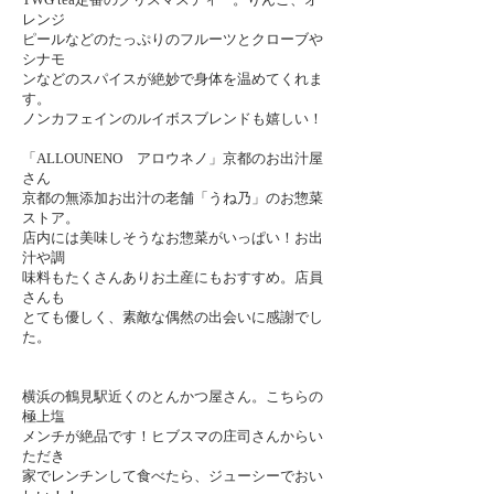
定番のクリスマスティー。りんご、オ
レンジ
ピールなどのたっぷりのフルーツとクローブや
シナモ
ンなどのスパイスが絶妙で身体を温めてくれま
す。
ノンカフェインのルイボスブレンドも嬉しい！
「
ALLOUNENO アロウネノ
」京都のお出汁屋
さん
京都の無添加お出汁の老舗「うね乃」のお惣菜
ストア。
店内には美味しそうなお惣菜がいっぱい！お出
汁や調
味料もたくさんありお土産にもおすすめ。店員
さんも
とても優しく、素敵な偶然の出会いに感謝でし
た。
横浜の鶴見駅近くのとんかつ屋さん。こちらの
極上塩
メンチが絶品です！ヒブスマの庄司さんからい
ただき
家でレンチンして食べたら、ジューシーでおい