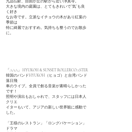
九品仏駅、自由が丘の駅から近い浄真寺。
大きな境内の庭園は、とてもきれいで”気”も良
く好き
なお寺です。立派なイチョウの木があり紅葉の
季節は
特に綺麗でおすすめ。気持ちも整うのでお散歩
に。
「AAA」 HYUKOH & SUNSET ROLLERCOASTER
韓国のバンドHYUKOH（ヒョゴ）と台湾バンド
落日飛
車のライブ。全員で創る音楽が素晴らしかった
です！
照明や演出もおしゃれで、スタッフには日本人
クリエ
イターもいて、アジアの新しい世界観に感動で
した。
「王様のレストラン」「ロングバケーション」
ドラマ