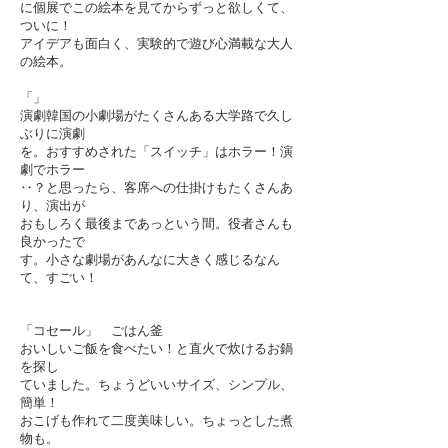
に個展でこの絵本を見てからずっと欲しくて、
ついに！
アイデアも面白く、実験的で遊び心満載な大人
の絵本。
「」
演劇
韓国の小劇場がたくさんある大学路で久し
ぶりに演劇
を。
おすすめされた「スイッチ」はホラー！演
劇でホラー
‥？
と思ったら、客席への仕掛けもたくさんあ
り、演出が
おも
しろく最後まであっという間。役者さんも
良かったで
す。
小さな劇場があんなに大きく感じるなん
て、すごい！
「コセール」 ごはん釜
おいしいご飯を食べたい！と直火で炊けるお鍋
を探
し
ていました。ちょうどいいサイズ、シンプル、
簡単！
おこげも作れて二度美味しい。ちょっとした煮
物も。