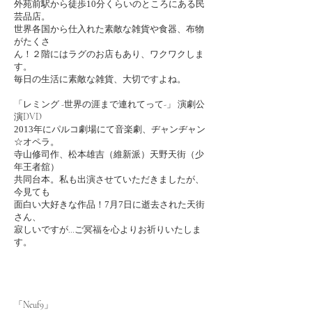
外苑前駅から徒歩
10
分くらいのところにある民
芸品店。
世界各国から仕入れた素敵な雑貨や食器、布物
がたくさ
ん！２階にはラグのお店もあり、ワクワクしま
す。
毎日の生活に素敵な雑貨、大切ですよね。
「レミング -世界の涯まで連れてって-」 演劇公
演DVD
2013
年にパルコ劇場にて音楽劇、ヂャンヂャン
☆オペラ。
寺山修司作、松本雄吉（維新派）天野天街（少
年王者舘）
共同台本。私も出演させていただきましたが、
今見ても
面白い大好きな作品！
7
月
7
日に逝去された天街
さん、
寂しいですが…ご冥福を心よりお祈りいたしま
す。
「Neuf9」