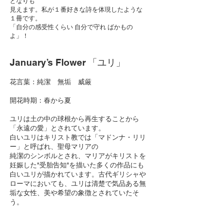
となりも
見えます。私が１番好きな詩を体現したような
１冊です。
「自分の感受性くらい 自分で守れ ばかもの
よ」！
January’s Flower
「ユリ」
花言葉：純潔 無垢 威厳
開花時期：春から夏
ユリは土の中の球根から再生することから
「永遠の愛」とされています。
白いユリはキリスト教では「マドンナ・リリ
ー」と呼ばれ、聖母マリアの
純潔のシンボルとされ、マリアがキリストを
妊娠した"受胎告知"を描いた多くの作品にも
白いユリが描かれています。古代ギリシャや
ローマにおいても、ユリは清楚で気品ある無
垢な女性、美や希望の象徴とされていたそ
う。