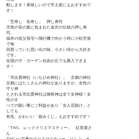
動します！美味しいので
手土産にもおすすめで
す！
「芝寿し 笹寿し」 押し寿司
天然の笹の葉に包まれた金沢の伝統の押し寿
司。
福井の祖父母宅へ飛行機で向かう時に小松空港
で毎
回買っていた思い出の味。小さい頃から大好き
です。
全国のザ・ガーデン自由が丘でも購入できま
す！
「市比賣神社（いちひめ神社）」 京都の神社
京都にはたくさんの神社がありますが、女性の
守り神
とされる市比賣神社は御祭神は全て女神様！女
性のす
べての願い事にご利益があり「女人厄除け」と
しても
有名。かわいい「姫みくじ」もおすすめです！
「
TWG
レッドクリスマスティー」 紅茶屋さ
ん
TWG tea