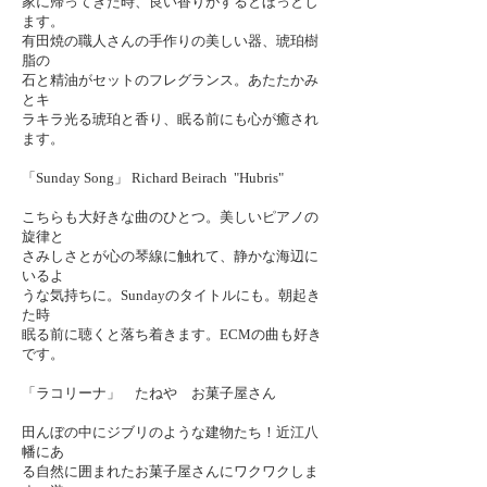
家に帰ってきた時、良い香りがするとほっとし
ます。
有田焼の職人さんの手作りの美しい器、琥珀樹
脂の
石と精油がセットのフレグランス。あたたかみ
とキ
ラキラ光る琥珀と香り、眠る前にも心が癒され
ます。
「
Sunday Song」 Richard Beirach "Hubris"
こちらも大好きな曲のひとつ。美しいピアノの
旋律と
さみしさとが心の琴線に触れて、静かな海辺に
いるよ
うな気持ちに。
Sunday
のタイトルにも。朝起き
た時
眠る前に聴くと落ち着きます。
ECM
の曲も好き
です。
「ラコリーナ」 たねや お菓子屋さん
田んぼの中にジブリのような建物たち！近江八
幡にあ
る自然に囲まれたお菓子屋さんにワクワクしま