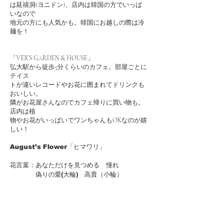
は延禧洞(ヨニドン)、店内は韓国の方でいっぱ
いなので
地元の方にも人気かも。韓国にお越しの際は冷
麺を！
「VER’S GARDEN & HOUSE」
弘大駅から徒歩5分くらいのカフェ。部屋ごとに
テイス
トが違いレコードやお花に囲まれてドリンクも
おいしい。
隣がお花屋さんなのでカフェ帰りに買い物も。
店内は植
物やお花がいっぱいでワンちゃんもOKなのが嬉
しい！
August’s Flower「ヒマワリ」
花言葉：あなただけを見つめる 憧れ
偽りの愛(大輪) 高貴（小輪）
開花時期：夏
古代インカ帝国では太陽神のシンボルとして崇