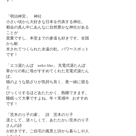
す！
「明治神宮」 神社
小さい頃から大好きな日本を代表する神社。
都会の真ん中にあんなに自然豊かな神社がある
ことが
貴重ですし、本堂までの参道も好きです。全国
から献
木されてつくられた永遠の杜。パワースポット
です！
「エコ湯たんぽ
neko like
」 充電式湯たんぽ
寒がりの私に母がすすめてくれた充電式湯たん
ぽ。
猫のような肌ざりが気持ち良く、夜一緒に寝る
と
びっくりするほどあたたかく、熟睡できます。
睡眠って大事ですよね。年々実感中.. おすすめ
です！
「茨木のり子の家」 詩 茨木のり子
​凛として、清々しくて、あたたかい茨木のり子
さんの詩
が好きです。ご自宅の風景と詩から暮らしや人