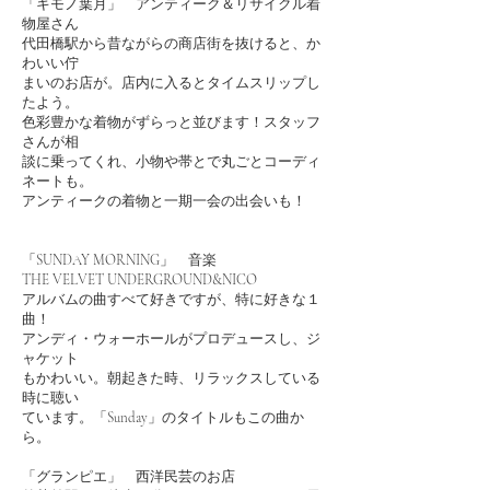
「キモノ葉月」 アンティーク＆リサイクル着
物屋さん
代田橋駅から昔ながらの商店街を抜けると、か
わいい佇
まいのお店が。店内に入るとタイムスリップし
たよう。
色彩豊かな着物がずらっと並びます！スタッフ
さんが相
談に乗ってくれ、小物や帯とで丸ごとコーディ
ネートも。
アンティークの着物と一期一会の出会いも！
「SUNDAY MORNING」 音楽
THE VELVET UNDERGROUND&NICO
アルバムの曲すべて好きですが、特に好きな１
曲！
アンディ・ウォーホールがプロデュースし、ジ
ャケット
もかわいい。朝起きた時、リラックスしている
時に聴い
ています。「Sunday」のタイトルもこの曲か
ら。
「グランピエ」 西洋民芸のお店