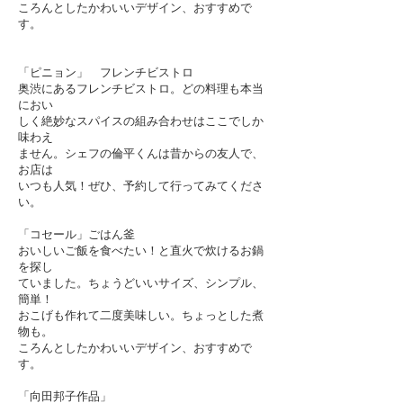
ころんとしたかわいいデザイン、おすすめで
す。
「ピニョン」 フレンチビストロ
奥渋にあるフレンチビストロ。どの料理も本当
におい
しく絶妙なスパイスの組み合わせはここでしか
味わえ
ません。シェフの倫平くんは昔からの友人で、
お店は
いつも人気！ぜひ、予約して行ってみてくださ
い。
「コセール」ごはん釜
おいしいご飯を食べたい！と直火で炊けるお鍋
を探
し
ていました。ちょうどいいサイズ、シンプル、
簡単！
おこげも作れて二度美味しい。ちょっとした煮
物も。
ころんとしたかわいいデザイン、おすすめで
す。
「向田邦子作品」