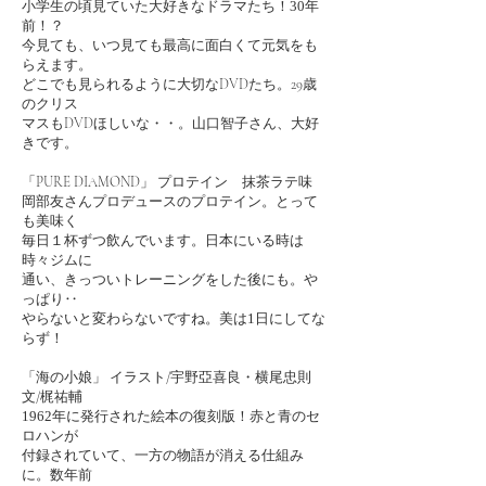
小学生の頃見ていた大好きなドラマたち！
30
年
前！？
今見ても、いつ見ても最高に面白くて元気をも
らえます。
どこでも見られるように大切なDVDたち。29歳
のクリス
マスもDVDほしいな・・。山口智子さん、大好
きです。
「PURE DIAMOND」 プロテイン 抹茶ラテ味
岡部友さんプロデュースのプロテイン。とって
も美味く
毎日１杯ずつ飲んでいます。日本にいる時は
時々ジムに
通い、きっついトレーニングをした後にも。や
っぱり‥
やらないと変わらないですね。美は
1
日にしてな
らず！
「海の小娘」 イラスト/宇野亞喜良・横尾忠則
文/梶祐輔
1962
年に発行された絵本の復刻版！赤と青のセ
ロハンが
付録されていて、一方の物語が消える仕組み
に。数年前