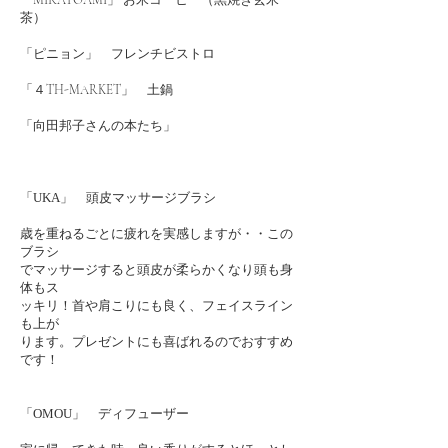
「MIRATOAMI」 お米コーヒー（黒焼き玄米
茶）
「ピニョン」 フレンチビストロ
「４TH-MARKET」 土鍋
「向田邦子さんの本たち」
「
UKA
」 頭皮マッサージブラシ
歳を重ねるごとに疲れを実感しますが・・この
ブラシ
でマッサージすると頭皮が柔らかくなり頭も身
体もス
ッキリ！首や肩こりにも良く、フェイスライン
も上が
ります。プレゼントにも喜ばれるのでおすすめ
です！
「
OMOU
」 ディフューザー