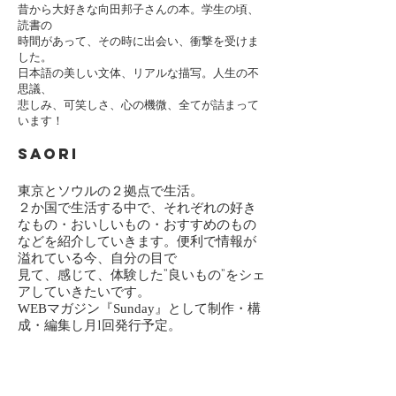
昔から大好きな向田邦子さんの本。学生の頃、
読書の
時間があって、その時に出会い、衝撃を受けま
した。
日本語の美しい文体、リアルな描写。人生の不
思議、
悲しみ、可笑しさ、心の機微、全てが詰まって
います！
SAORI
東京とソウルの２拠点で生活。
２か国で生活する中で、それぞれの好き
なもの・おいしいもの・おすすめのもの
などを紹介していきます。便利で情報が
溢れている今、自分の目で
見て、感じて、体験した”良いもの”をシェ
アしていきたいです。
マガジン『
』として制作・構
WEB
Sunday
成・編集し月1回発行予定。