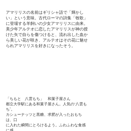
アマリリスの名前はギリシャ語で「輝かし
い」という意味。古代ローマの詩集「牧歌」
に登場する羊飼いの少女アマリリスに由来。
美少年アルテオに恋したアマリリスが神の授
けた矢で自らを傷つけると、流れ出した血か
ら美しい花が咲き、アルテオはその花に魅せ
られアマリリスを好きになったそう。
「ちもと 八雲もち」 和菓子屋さん
都立大学駅にある和菓子屋さん。人気の“八雲も
ち”。
カシューナッツと黒糖、
求肥が入ったおもち
は、口
に入れた瞬間にとろけるよう。
ふわふわな食感
に感